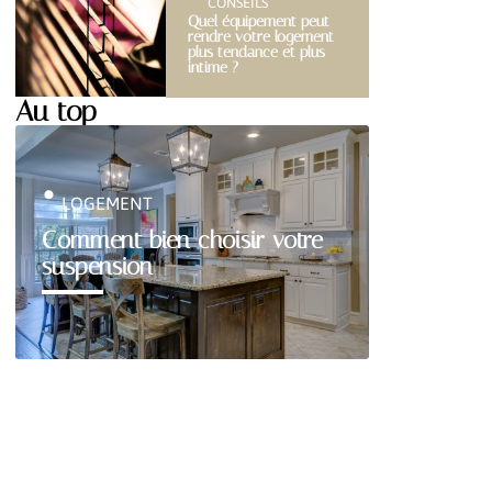
CONSEILS
Quel équipement peut
rendre votre logement
plus tendance et plus
intime ?
Au top
LOGEMENT
Comment bien choisir votre
suspension