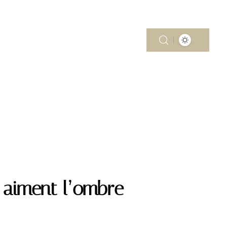
MOBILITÉ
PISCINE
RÉNOV’
i aiment l’ombre