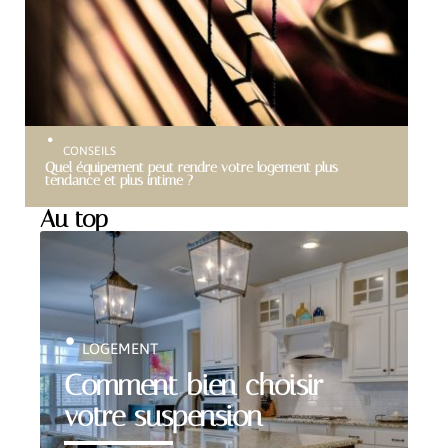
CONSEILS
Quel équipement peut rendre votre logement plus
tendance et plus intime ?
Au top
LOGEMENT
Comment bien choisir
votre suspension