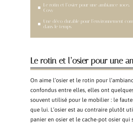
Le rotin et l’osier pour une ambiance 100%
Cosy
Une déco durable pour l’environnement c
dans le temps
Le rotin et l’osier pour une
On aime l’osier et le rotin pour l’ambia
confondus entre elles, elles ont quelques 
souvent utilisé pour le mobilier : le fau
que lui. L’osier est au contraire plutôt ut
panier en osier et le cache-pot osier qui 