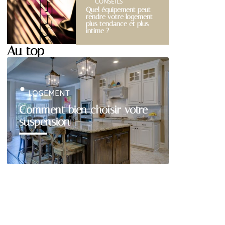
CONSEILS
Quel équipement peut
rendre votre logement
plus tendance et plus
intime ?
Au top
LOGEMENT
Comment bien choisir votre
suspension