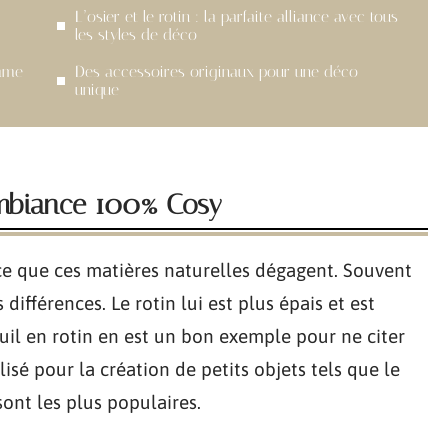
L’osier et le rotin : la parfaite alliance avec tous
les styles de déco
omme
Des accessoires originaux pour une déco
unique
 ambiance 100% Cosy
nce que ces matières naturelles dégagent. Souvent
différences. Le rotin lui est plus épais et est
teuil en rotin en est un bon exemple pour ne citer
ilisé pour la création de petits objets tels que le
sont les plus populaires.