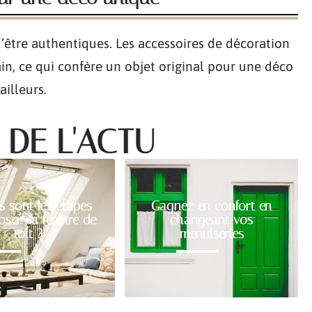
 d’être authentiques. Les accessoires de décoration
main, ce qui confère un objet original pour une déco
illeurs.
 DE L'ACTU
s sont les étapes
Gagnez en confort en
oser sa fenêtre de
changeant vos
toit ?
menuiseries