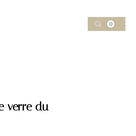
MOBILITÉ
PISCINE
RÉNOV’
le verre du