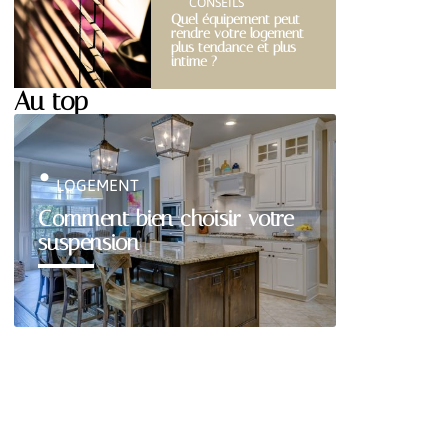
CONSEILS
Quel équipement peut
rendre votre logement
plus tendance et plus
intime ?
Au top
LOGEMENT
Comment bien choisir votre
suspension