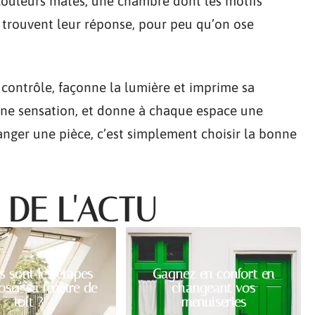
 couleurs mates, une chambre dont les motifs
s trouvent leur réponse, pour peu qu’on ose
 contrôle, façonne la lumière et imprime sa
 une sensation, et donne à chaque espace une
hanger une pièce, c’est simplement choisir la bonne
 DE L'ACTU
s sont les étapes
Gagnez en confort en
oser sa fenêtre de
changeant vos
toit ?
menuiseries