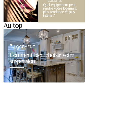
CONSEILS
Quel équipement peut
rendre votre logement
plus tendance et plus
intime ?
Au top
LOGEMENT
Comment bien choisir votre
suspension