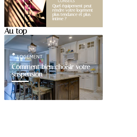
CONSEILS
Quel équipement peut
rendre votre logement
plus tendance et plus
intime ?
Au top
LOGEMENT
Comment bien choisir votre
suspension