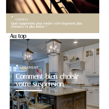
CONSEILS
Quel équipement peut rendre votre logement plus
tendance et plus intime ?
Au top
LOGEMENT
Comment bien choisir
votre suspension