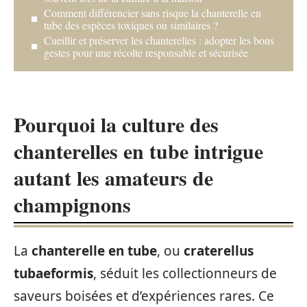
Comment différencier sans risque la chanterelle en
tube des espèces toxiques ou similaires ?
Cueillir et préserver les chanterelles : adopter les bons
gestes pour une récolte responsable et sécurisée
Pourquoi la culture des
chanterelles en tube intrigue
autant les amateurs de
champignons
La
chanterelle en tube
, ou
craterellus
tubaeformis
, séduit les collectionneurs de
saveurs boisées et d’expériences rares. Ce