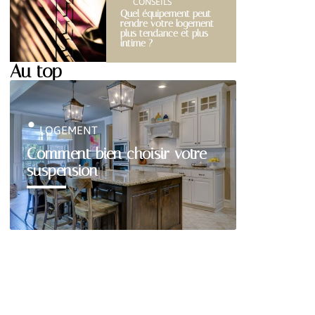
CONSEILS
Quel équipement peut
rendre votre logement
plus tendance et plus
intime ?
Au top
LOGEMENT
Comment bien choisir votre
suspension