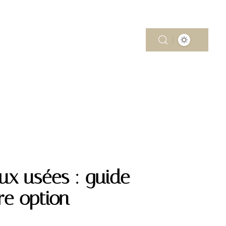
MOBILITÉ
PISCINE
RÉNOV’
ux usées : guide
re option