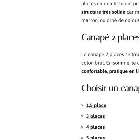
places cuir ou tissu ont po
structure très solide
car mo
marron, ou orné de coloris 
Canapé 2 places
Le canapé 2 places se tro
coton brut. En somme, le 
confortable, pratique en li
Choisir un canap
1,5 place
3 places
4 places
5 places