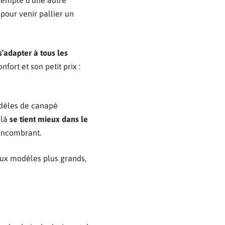
xemple d’une autre
 pour venir pallier un
s’adapter à tous les
fort et son petit prix :
odèles de canapé
 là
se tient mieux dans le
encombrant.
ux modèles plus grands,