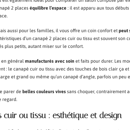
 Il est également idéal pour compléter un salon composé par e
anapé 2 places
équilibre l’espace
: il est apparu aux tous débuts
ace.
is aussi pour les familles, il vous offre un coin confort et
peut 
téristiques d’un canapé 2 places cuir ou tissu est souvent son con
s plus petits, autant miser sur le confort.
t en général
manufacturés avec soin
et faits pour durer. Les m
nt : le canapé cuir ou tissu avec des touches de bois clair ça et
large et grand ou même qu’un canapé d’angle, parfois un peu 
se parer de
belles couleurs vives
sans choquer, contrairement a
e regard.
 cuir ou tissu : esthétique et design