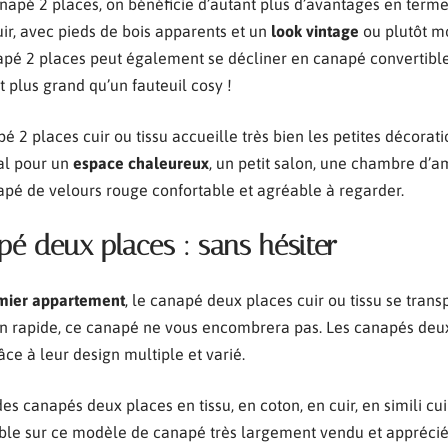
napé 2 places, on bénéficie d’autant plus d’avantages en terme
uir, avec pieds de bois apparents et un
look vintage
ou plutôt m
napé 2 places peut également se décliner en canapé convertible
 plus grand qu’un fauteuil cosy !
é 2 places cuir ou tissu accueille très bien les petites décoratio
éal pour un
espace chaleureux
, un petit salon, une chambre d’
napé de velours rouge confortable et agréable à regarder.
pé deux places : sans hésiter
emier appartement
, le canapé deux places cuir ou tissu se trans
aison rapide, ce canapé ne vous encombrera pas. Les canapés de
âce à leur design multiple et varié.
des canapés deux places en tissu, en coton, en cuir, en simili cu
ible sur ce modèle de canapé très largement vendu et apprécié