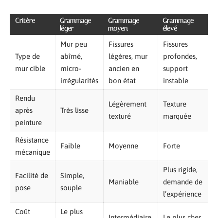
Critère
Grammage
Grammage
Grammage
léger
moyen
élevé
Mur peu
Fissures
Fissures
Type de
abîmé,
légères, mur
profondes,
mur cible
micro-
ancien en
support
irrégularités
bon état
instable
Rendu
Légèrement
Texture
après
Très lisse
texturé
marquée
peinture
Résistance
Faible
Moyenne
Forte
mécanique
Plus rigide,
Facilité de
Simple,
Maniable
demande de
pose
souple
l’expérience
Coût
Le plus
Intermédiaire
Le plus cher