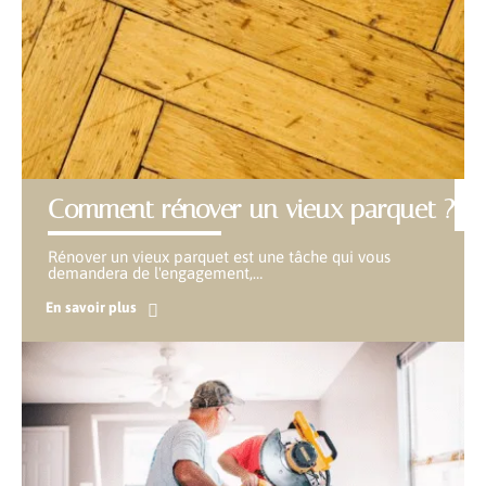
Comment rénover un vieux parquet ?
Rénover un vieux parquet est une tâche qui vous
demandera de l'engagement,
…
En savoir plus