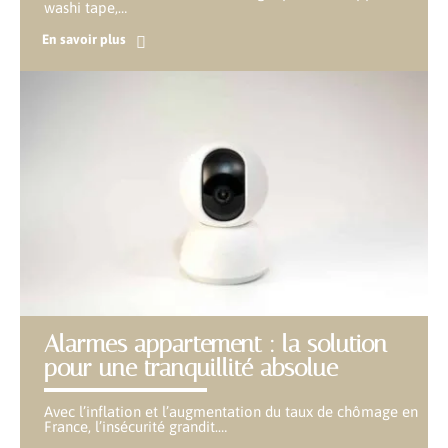
washi tape,
…
En savoir plus
Alarmes appartement : la solution
pour une tranquillité absolue
Avec l’inflation et l’augmentation du taux de chômage en
France, l’insécurité grandit.
…