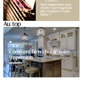
CONSEILS
Quel équipement peut
rendre votre logement
plus tendance et plus
intime ?
Au top
LOGEMENT
Comment bien choisir votre
suspension