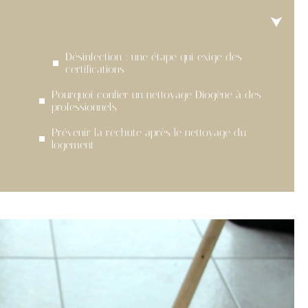
Désinfection : une étape qui exige des
certifications
Pourquoi confier un nettoyage Diogène à des
professionnels
Prévenir la rechute après le nettoyage du
logement