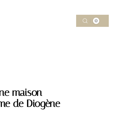
MOBILITÉ
PISCINE
RÉNOV’
une maison
ome de Diogène