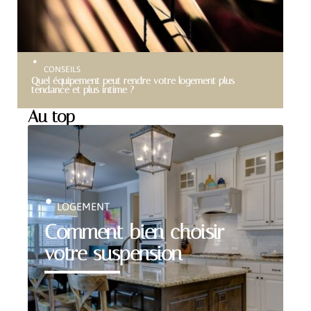
CONSEILS
Quel équipement peut rendre votre logement plus
tendance et plus intime ?
Au top
LOGEMENT
Comment bien choisir
votre suspension