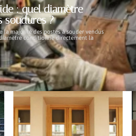
ide : quel diamètre
s soudures ?
pe la majorité des postes à souder vendus
u diamètre conditionne directement la