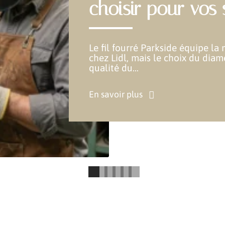
choisir pour vos
Le fil fourré Parkside équipe la
chez Lidl, mais le choix du dia
qualité du
…
En savoir plus