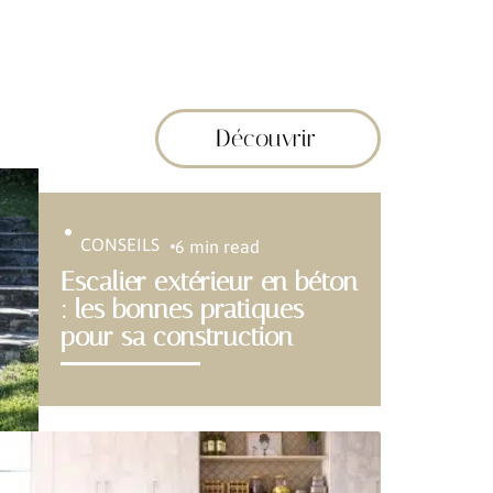
Découvrir
CONSEILS
6 min read
Escalier extérieur en béton
: les bonnes pratiques
pour sa construction