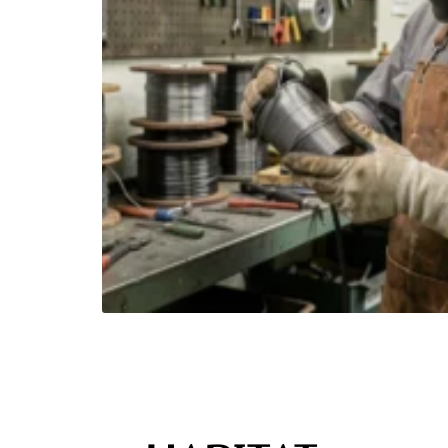
ues
 les