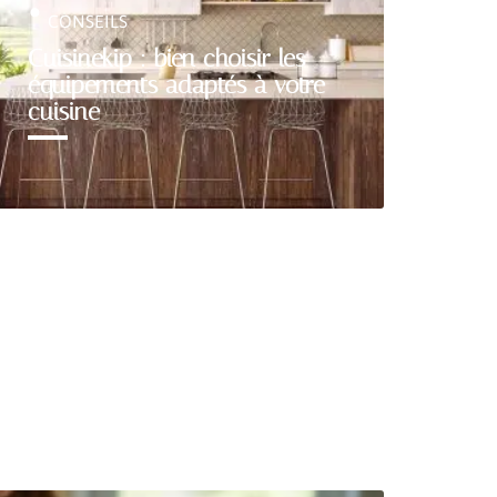
CONSEILS
Cuisinekip : bien choisir les
équipements adaptés à votre
cuisine
Découvrir