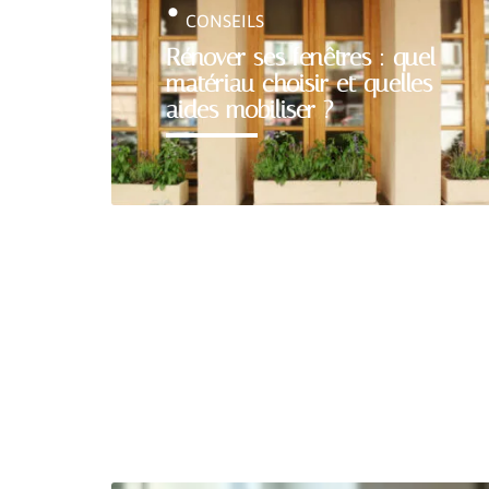
CONSEILS
Rénover ses fenêtres : quel
matériau choisir et quelles
aides mobiliser ?
MOBILITÉ