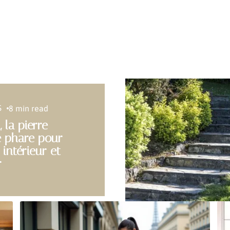
S
8 min read
, la pierre
e phare pour
 intérieur et
r