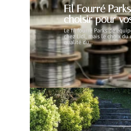
Fil Fourré Parks
choisir pour vo
Le fil fourré Parkside équi
chez Lidl, mais le choix d
qualité du
…